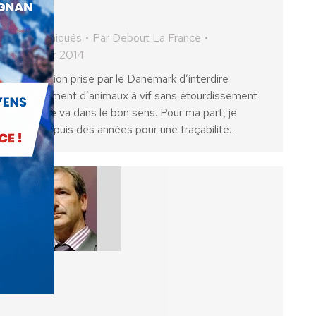
jouer
Communiqués
Par
Debout La France
21 février 2014
La décision prise par le Danemark d’interdire
l’égorgement d’animaux à vif sans étourdissement
préalable va dans le bon sens. Pour ma part, je
milite depuis des années pour une traçabilité…