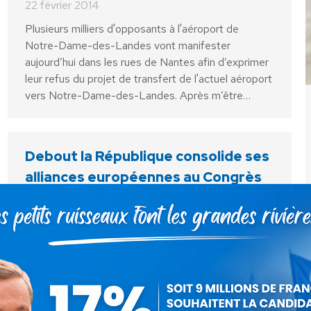
22 février 2014
Plusieurs milliers d'opposants à l'aéroport de
Notre-Dame-des-Landes vont manifester
aujourd’hui dans les rues de Nantes afin d’exprimer
leur refus du projet de transfert de l'actuel aéroport
vers Notre-Dame-des-Landes. Après m’être…
Debout la République consolide ses
alliances européennes au Congrès
EUD de Copenhague
Communiqués
Par
Debout La France
22 février 2014
Jean-Philippe Tanguy, tête de liste Debout la
République aux élections européennes dans le
Nord-Ouest, et Nicolas Calbrix, Président de