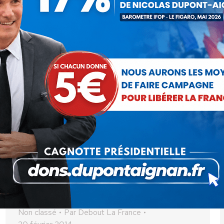
Debout les Jeunes, participent le vendredi 21 et
samedi 22 Février,…
Ukraine, le terrible engrenage
Non classé
Par
Debout La France