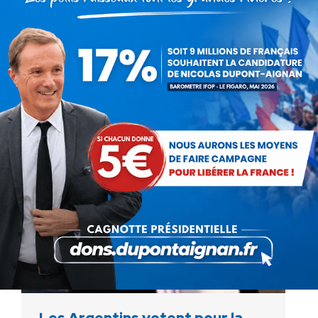
Du « Tout est possible » au
« Rien n’est possible »
Non classé
Par
Debout La France
28 octobre 2011