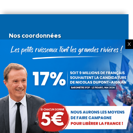
Nos coordonnées
X
Nous écrire
BP 80479
75327 Paris Cedex 07
Nous joindre
01.84.16.02.24
Nous contacter
PAR FORMULAIRE