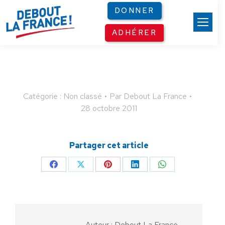
Panneau de gestion des cookies
DONNER
ADHÉRER
Catégorie : Non classé
Par
Debout La France
28 octobre 2011
Partager cet article
Partager
Partager
Partager
Partager
Partager
sur
sur
sur
sur
sur
Facebook
X
Pinterest
LinkedIn
WhatsApp
Auteur :
Debout La France