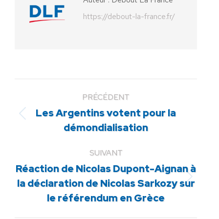
https://debout-la-france.fr/
PRÉCÉDENT
Les Argentins votent pour la
Article
démondialisation
précédent
:
SUIVANT
Réaction de Nicolas Dupont-Aignan à
Article
la déclaration de Nicolas Sarkozy sur
suivant
le référendum en Grèce
: