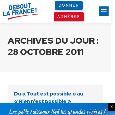
Panneau de gestion des cookies
DONNER
ADHÉRER
ARCHIVES DU JOUR :
28 OCTOBRE 2011
Du « Tout est possible » au
« Rien n’est possible »
X
Non classé
Par
Debout La France