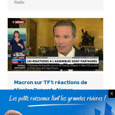
Radio
Macron sur TF1: réactions de
Nicolas Dupont-Aignan
X
Vidéo
Par
Debout La France
12 avril 2018
Le jeudi 12 avril 2018, Nicolas Dupont-Aignan
député de l’Essonne et président de Debout