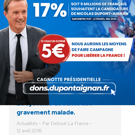
la France réagissait en direct sur BFMTV et
CNews après l’interview d’Emmanuel Macron
sur TF1
Le système de santé est
gravement malade.
Actualités
Par
Debout La France
12 avril 2018