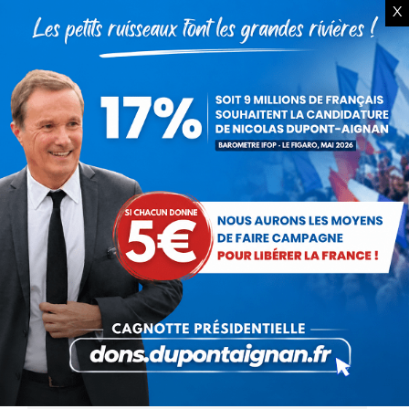
X
La réforme du vendredi
Actualités
Par
Thierry Giorgio
12 mars 2018
Les Chantiers de la Justice, interdits au public,
égrainent, en fonction d’une opinion devenue
plus qu’épidermique, des propositions
pompeusement qualifiées de réformes. Ayant
annoncé qu’il n’y aurait finalement pas de…