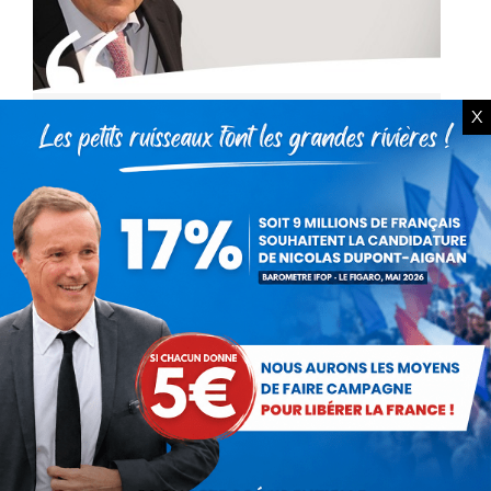
X
Benalla et les 40 videurs
Actualités
Par
Thierry Giorgio
2 août 2018
L’Élysée a sa braderie et son personnel.
Regroupant ce qui s’apparente à des videurs,
gros bras de galeries marchandes, Macron, qui
s’en dédie, s’est entouré d’une « task force »
qui ne…