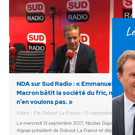
NDA sur Sud Radio : « Emmanuel
Macron bâtit la société du fric, nous
n’en voulons pas. »
Vidéo
Par
Debout La France
13 septembre 2017
Le mercredi 13 septembre 2017, Nicolas Dupont-
Aignan président de Debout La France et député