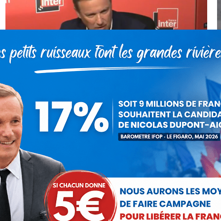
Nicolas Dupont-Aignan invité de
France Inter
Vidéo
Par
Debout La France
17 septembre 2017
Le samedi 16 septembre 2017, Nicolas Dupont-
Aignan président de Debout La France et député
de l’Essonne était l’invité du 6/9 info sur France
Inter