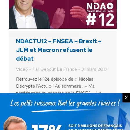
NDACTU12 – FNSEA – Brexit –
JLM et Macron refusent le
débat
Vidéo
Par
Debout La France
31 mars 2017
Retrouvez le 12e épisode de « Nicolas
Décrypte l’Actu » ! Au sommaire : – Ma
participation au congrès de la FNSEA – Le
X
Brexit : une chance pour le peuple britannique,
…