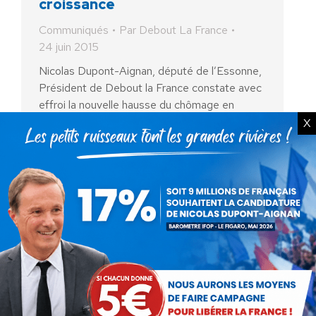
croissance
Communiqués
Par
Debout La France
24 juin 2015
Nicolas Dupont-Aignan, député de l’Essonne,
Président de Debout la France constate avec
effroi la nouvelle hausse du chômage en
France. La France va de record en record et
X
s’obstine à…