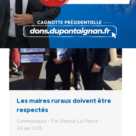
Les maires ruraux doivent être
respectés
Communiqués
Par
Debout La France
24 juin 2015