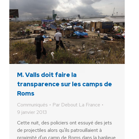
M. Valls doit faire la
transparence sur les camps de
Roms
Communiqués
Par
Debout La France
9 janvier 2013
Cette nuit, des policiers ont essuyé des jets
de projectiles alors qu'ils patrouillaient à
proximité d'un camp de Roms dans la banlieue