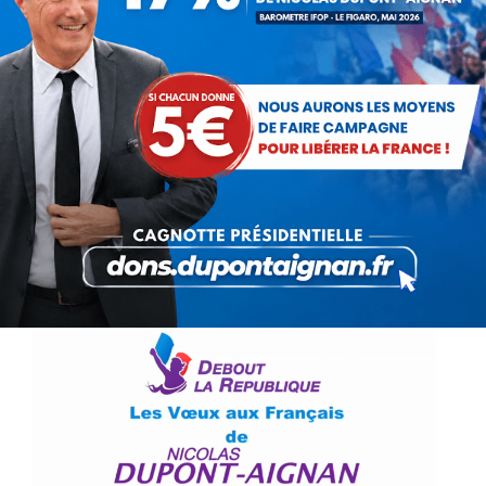
lycée
Communiqués
Par
Debout La France
31 décembre 2012
Le ministre de l’Education Nationale, Vincent
Peillon a décidé de rétablir l’enseignement
obligatoire de l’Histoire-Géographie en
Terminale S que son prédécesseur, Luc Chatel
avait supprimé. Cette mesure conseillée par
Richard…