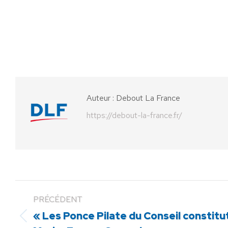
Auteur :
Debout La France
https://debout-la-france.fr/
PRÉCÉDENT
« Les Ponce Pilate du Conseil constitu
Article