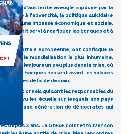
 politique d'austérité aveugle imposée par la
en face à l'adversité, la politique suicidaire
èce dans une impasse économique et sociale.
 ont en fait servi à renflouer les banques et à
Banque centrale européenne, ont confisqué la
Troie de la mondialisation la plus inhumaine,
ent tous les jours un peu plus dans la crise, où
rofits des banques passent avant les salaires
préparer les défis de demain.
tis traditionnels qui sont les responsables du
ui a prévu les écueils sur lesquels nos pays
 et surtout une génération de démocrates qui
rec depuis 3 ans. La Grèce doit retrouver son
ables à une sortie de crise. Mes rencontres