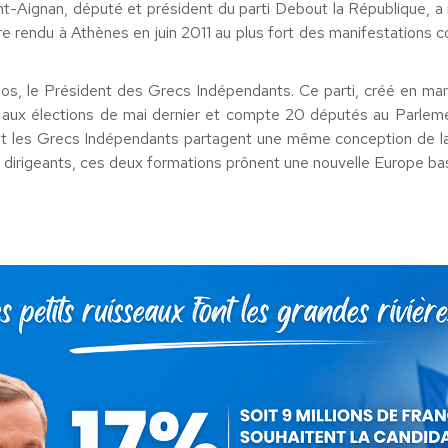
nt-Aignan, député et président du parti Debout la République, a
tre rendu à Athènes en juin 2011 au plus fort des manifestations co
nos, le Président des
Grecs
Indépendants. Ce parti, créé en mars
s aux élections de mai dernier et compte 20 députés au Parle
et les
Grecs
Indépendants partagent une même conception de la na
dirigeants, ces deux formations prônent une nouvelle Europe bas
E NICOLAS DUPO
N DÉPLACEMENT E