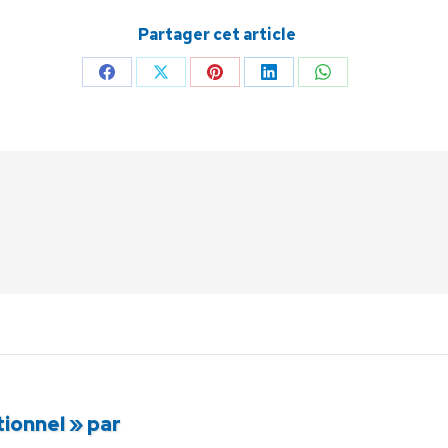
Partager cet article
Partager
Partager
Partager
Partager
Partager
sur
sur
sur
sur
sur
Facebook
X
Pinterest
LinkedIn
WhatsApp
tionnel » par
Article