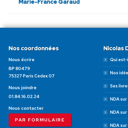
Marie-France Garaud
précédent
:
Nos coordonnées
Nicolas
Nous écrire
Qui est-i
BP 80479
Nos idé
75327 Paris Cedex 07
Ses livre
Nous joindre
01.84.16.02.24
NDA sur 
Nous contacter
NDA sur
PAR FORMULAIRE
NDA sur