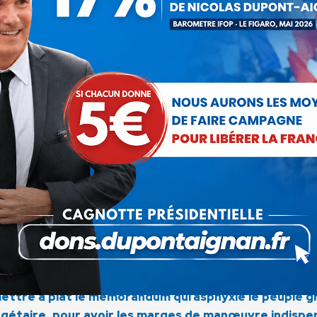
ple grec en juin 2011, j'ai vu un pays meurtri par la
 a empiré. Malgré le courage des Grecs qui ne cèdent ri
ration servile du gouvernement grec ont mené la Gr
rien. Ces milliards d'euros censés aider nos amis grecs
sur les marchés.
crates non-élus à la Commission de Bruxelles et la 
'idéal de paix, ils ont fait de l'Europe le cheval de 
 européenne, et particulièrement la zone euro, s'enfonc
ions voient leurs niveaux de vie régresser, où les p
s devons refonder l'Europe pour sortir de la crise et 
ouvelle génération politique, en rupture avec les par
 génération politique, responsable et compétente, q
ravaillé à des solutions novatrices et différentes,
laire.
mettre à plat le mémorandum qui asphyxie le peuple g
taire, pour avoir les marges de manœuvre indispens