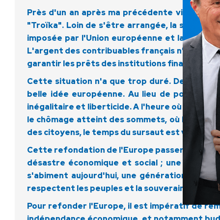
Près d'un an après ma précédente visite au peu
"Troïka". Loin de s'être arrangée, la situation
imposée par l'Union européenne et la collabo
L'argent des contribuables français n'a servi à 
garantir les prêts des institutions financières 
Cette situation n'a que trop duré. Des techno
belle idée européenne. Au lieu de poursuivre l
inégalitaire et liberticide. A l'heure où l'Union
le chômage atteint des sommets, où les populat
des citoyens, le temps du sursaut est venu. Nou
Cette refondation de l'Europe passera par une n
désastre économique et social ; une nouvelle
s'abiment aujourd'hui, une génération qui a t
respectent les peuples et la souveraineté popu
Pour refonder l'Europe, il est impératif de re
indépendance économique, et notamment budgé