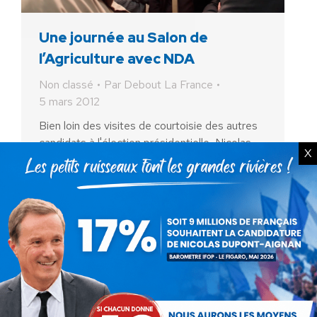
Une journée au Salon de
l’Agriculture avec NDA
Non classé
Par
Debout La France
5 mars 2012
Bien loin des visites de courtoisie des autres
candidats à l'élection présidentielle, Nicolas
X
Dupont-Aignan a démontré ce 1er mars 2012
son réel engagement pour de la cause
agricole. En visite…