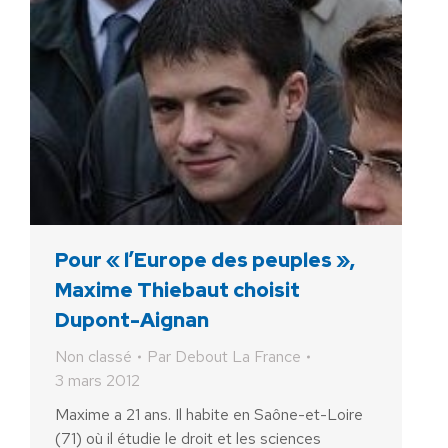
Pour « l’Europe des peuples »,
Maxime Thiebaut choisit
Dupont-Aignan
Non classé
Par
Debout La France
3 mars 2012
Maxime a 21 ans. Il habite en Saône-et-Loire
(71) où il étudie le droit et les sciences