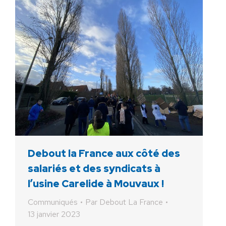
Debout la France aux côté des
salariés et des syndicats à
l’usine Carelide à Mouvaux !
Communiqués
Par
Debout La France
13 janvier 2023