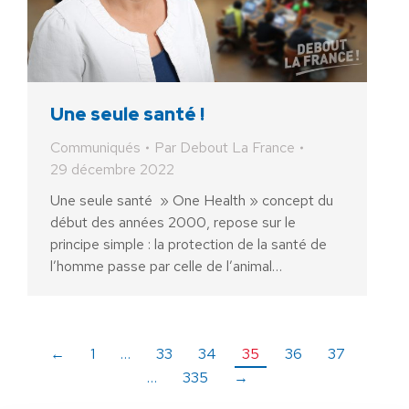
Une seule santé !
Communiqués
Par
Debout La France
29 décembre 2022
Une seule santé » One Health » concept du
début des années 2000, repose sur le
principe simple : la protection de la santé de
l’homme passe par celle de l’animal…
←
1
…
33
34
35
36
37
…
335
→
AIDEZ NOUS À