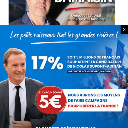
X
La face cachée du bilan du
quinquennat de Macron pour les
personnes en situation de
handicap
Actualités
Par
Debout La France
9 janvier 2023
Nul n’est à l’abri du handicap : accidents de la
vie, de la route, du travail, maladies
génétiques, chroniques, la liste est longue…