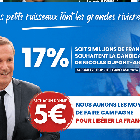
« Union européenne : c’est un
monstre qui est en train de se créer
! » · Boulevard Voltaire, 02/05/26
Vidéo
Par
Debout La France
4 mai 2026
Retrouvez l’intégralité de l’entretien de Nicolas
DUPONT-AIGNAN !