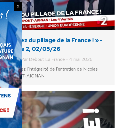
X
« Assez du pillage de la France ! » •
France 2, 02/05/26
Vidéo
Par
Debout La France
4 mai 2026
Retrouvez l’intégralité de l’entretien de Nicolas
DUPONT-AIGNAN !