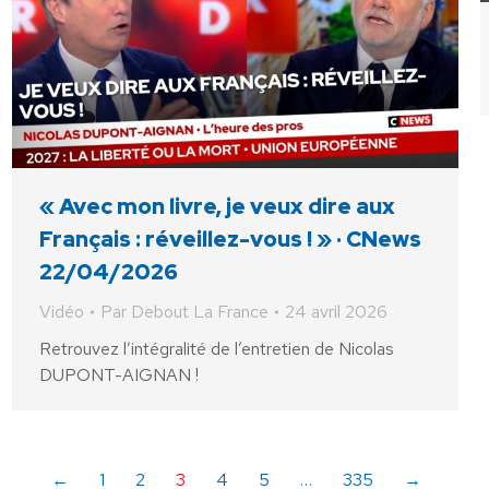
« Avec mon livre, je veux dire aux
Français : réveillez-vous ! » · CNews
22/04/2026
Vidéo
Par
Debout La France
24 avril 2026
Retrouvez l’intégralité de l’entretien de Nicolas
DUPONT-AIGNAN !
←
1
2
3
4
5
…
335
→