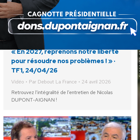
« En 2027, reprenons notre liberté
pour résoudre nos problèmes ! » ·
TF1, 24/04/26
Vidéo
Par
Debout La France
24 avril 2026
Retrouvez l’intégralité de l’entretien de Nicolas
DUPONT-AIGNAN !