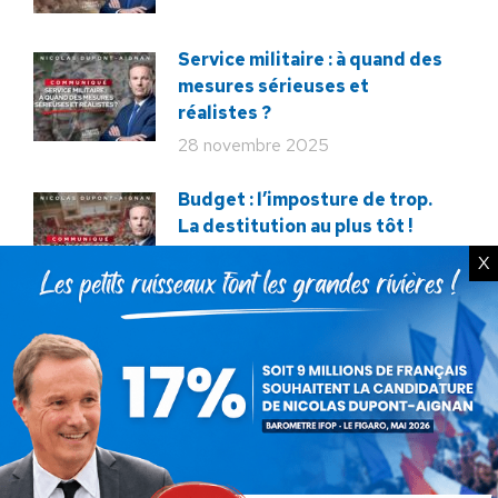
Service militaire : à quand des
mesures sérieuses et
réalistes ?
28 novembre 2025
Budget : l’imposture de trop.
La destitution au plus tôt !
24 novembre 2025
X
Rechercher
Recherche
: