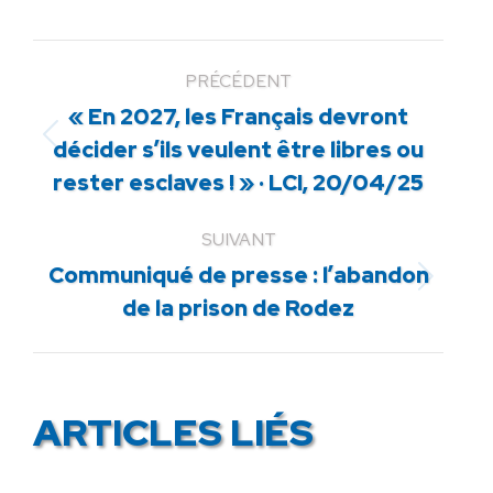
PRÉCÉDENT
« En 2027, les Français devront
Article
décider s’ils veulent être libres ou
précédent
rester esclaves ! » · LCI, 20/04/25
:
SUIVANT
Communiqué de presse : l’abandon
Article
de la prison de Rodez
suivant
:
ARTICLES LIÉS