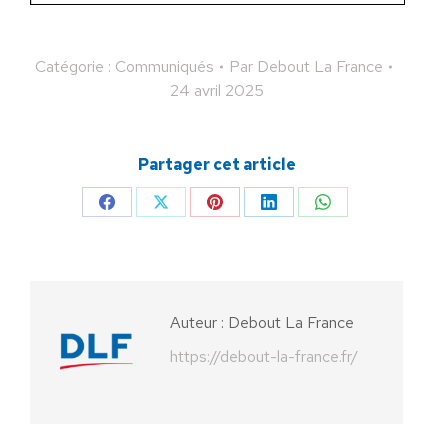
Catégorie :
Communiqués
Par
Debout La France
24 avril 2025
Partager cet article
Partager
Partager
Partager
Partager
Partager
sur
sur
sur
sur
sur
Facebook
X
Pinterest
LinkedIn
WhatsApp
Auteur :
Debout La France
https://debout-la-france.fr/