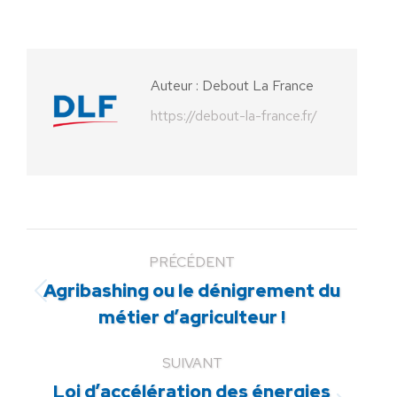
sur
sur
sur
sur
sur
Facebook
X
Pinterest
LinkedIn
WhatsApp
Auteur :
Debout La France
https://debout-la-france.fr/
PRÉCÉDENT
Agribashing ou le dénigrement du
Article
métier d’agriculteur !
précédent
:
SUIVANT
Loi d’accélération des énergies