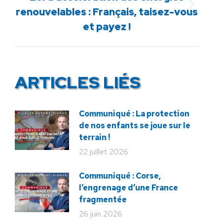
Article
renouvelables : Français, taisez-vous
suivant
et payez !
:
ARTICLES LIÉS
Communiqué : La protection
de nos enfants se joue sur le
terrain !
22 juillet 2026
Communiqué : Corse,
l’engrenage d’une France
fragmentée
26 juin 2026