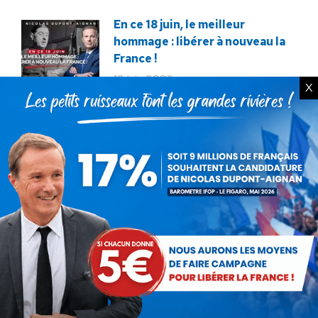
En ce 18 juin, le meilleur
hommage : libérer à nouveau la
France !
18 juin 2026
X
Macron veut tuer notre
élevage !
12 décembre 2025
Service militaire : à quand des
mesures sérieuses et
réalistes ?
28 novembre 2025
Budget : l’imposture de trop.
La destitution au plus tôt !