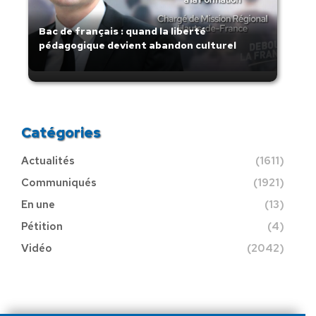
Bac de français : quand la liberté
pédagogique devient abandon culturel
Catégories
Actualités
(1611)
Communiqués
(1921)
En une
(13)
Pétition
(4)
Vidéo
(2042)