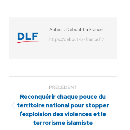
sur
sur
sur
sur
sur
Facebook
X
Pinterest
LinkedIn
WhatsApp
Auteur :
Debout La France
https://debout-la-france.fr/
PRÉCÉDENT
Reconquérir chaque pouce du
territoire national pour stopper
Article
l’exploision des violences et le
précédent
terrorisme islamiste
: