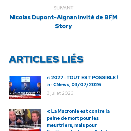
SUIVANT
Nicolas Dupont-Aignan invité de BFM
Article
Story
suivant
:
ARTICLES LIÉS
« 2027 : TOUT EST POSSIBLE !
» · CNews, 03/07/2026
3 juillet 2026
« La Macronie est contre la
peine de mort pour les
meurtriers, mais pour