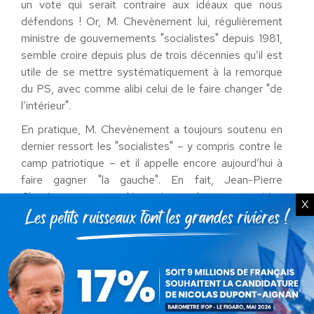
un vote qui serait contraire aux idéaux que nous
défendons ! Or, M. Chevènement lui, régulièrement
ministre de gouvernements "socialistes" depuis 1981,
semble croire depuis plus de trois décennies qu’il est
utile de se mettre systématiquement à la remorque
du PS, avec comme alibi celui de le faire changer "de
l’intérieur".
En pratique, M. Chevènement a toujours soutenu en
dernier ressort les "socialistes" – y compris contre le
camp patriotique – et il appelle encore aujourd’hui à
faire gagner "la gauche". En fait, Jean-Pierre
Chevènement est dépassé par la recomposition
X
politique qui s’ouvre, et il semble toujours prisonnier
d’un schéma gauche/droite obsolète à l’heure de la
mondialisation : avec pour preuve la campagne du
référendum sur le Traité Constitutionnel Européen, le
vote des plans successifs d’aide financière aux
banques (et non pas à la Grèce) de ces derniers