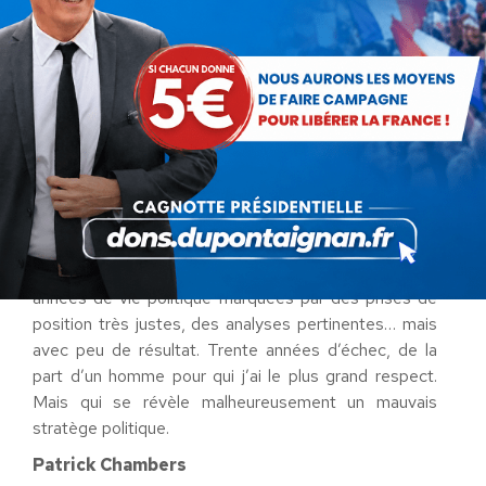
mois, ou le consensus UMP/PS sur la "rigueur"
prétendument "nécessaire". Tout le monde sait que
M. Chevènement appellera à voter pour le candidat
PS au second tour de l’élection présidentielle. Et tout
le monde sait qu’un président issu du Parti Socialiste
arrivant au pouvoir trahira instantanément tout ce en
quoi M. Chevènement croit au profit de la
mondialisation et de l’Europe fédérale que défend
François Hollande. Voilà le paradoxe de cette
candidature. Voilà son inutilité.
En résumé, M. Chevènement totalise plus de trente
années de vie politique marquées par des prises de
position très justes, des analyses pertinentes… mais
avec peu de résultat. Trente années d’échec, de la
part d’un homme pour qui j’ai le plus grand respect.
Mais qui se révèle malheureusement un mauvais
stratège politique.
Patrick Chambers