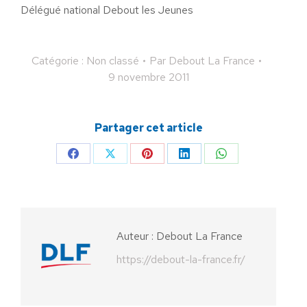
Délégué national Debout les Jeunes
Catégorie : Non classé
Par
Debout La France
9 novembre 2011
Partager cet article
Partager
Partager
Partager
Partager
Partager
sur
sur
sur
sur
sur
Facebook
X
Pinterest
LinkedIn
WhatsApp
Auteur :
Debout La France
https://debout-la-france.fr/