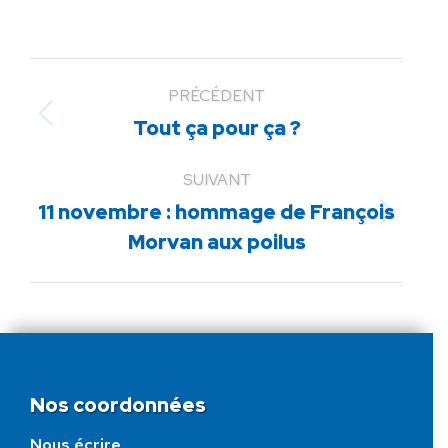
PRÉCÉDENT
Article
Tout ça pour ça ?
précédent
:
SUIVANT
11 novembre : hommage de François
Article
Morvan aux poilus
suivant
:
Nos coordonnées
Nous écrire