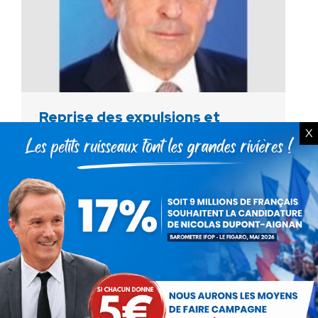
Reprise des expulsions et
X
« remaniement »
Non classé
Par
Debout La France
4 avril 2014
L'expulsion du locataire de Matignon confirme
la fin de la période hivernale. Elle serait la
conséquence d'une décision sortie des urnes,
celle du "Peuple Français”, souverain, comme
toujours entendu.…