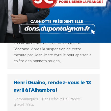
L’éco-taxe doit être purement
supprimée
Communiqués
Par
Debout La France
4 avril 2014
Ségolène Royal a annoncé hier qu'elle
souhaitait remettre à plat la réforme de
l'écotaxe. Après la suspension de cette
mesure par Jean-Marc Ayrault pour apaiser la
colère des bonnets rouges,…
Henri Guaino, rendez-vous le 13
avril à l’Alhambra !
Communiqués
Par
Debout La France
4 avril 2014