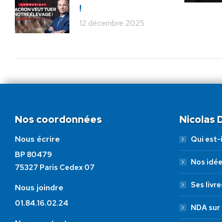
!
12 décembre 2025
Nos coordonnées
Nicolas
Nous écrire
Qui est-i
BP 80479
Nos idé
75327 Paris Cedex 07
Ses livre
Nous joindre
01.84.16.02.24
NDA sur 