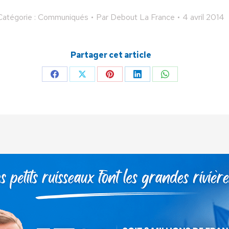
Catégorie :
Communiqués
Par
Debout La France
4 avril 2014
Partager cet article
Partager
Partager
Partager
Partager
Partager
sur
sur
sur
sur
sur
Facebook
X
Pinterest
LinkedIn
WhatsApp