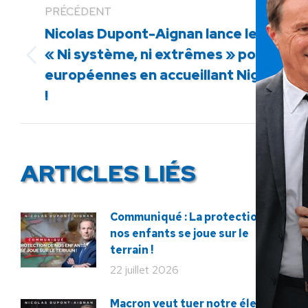
PRÉCÉDENT
Nicolas Dupont-Aignan lance les listes
« Ni système, ni extrêmes » pour la 
Article
européennes en accueillant Nigel Farage
précédent
!
:
ARTICLES LIÉS
Communiqué : La protection de
nos enfants se joue sur le
terrain !
22 juillet 2026
Macron veut tuer notre élevage