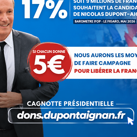
 Debout la France !
campagne des
Article
L’éc
 le 13 avril à Paris
suivant
:
Communiqué : Corse,
l’engrenage d’une France
fragmentée
26 juin 2026
Service militaire : à quand des