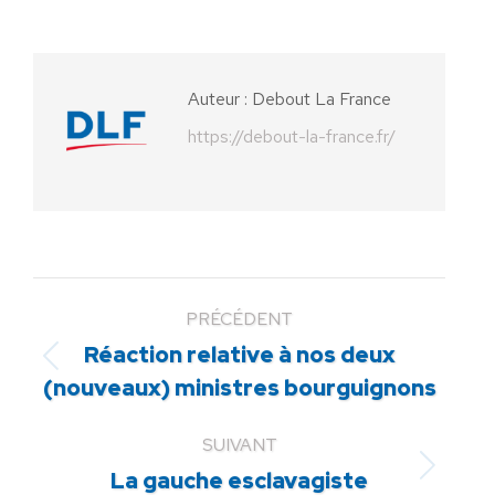
sur
sur
sur
sur
sur
Facebook
X
Pinterest
LinkedIn
WhatsApp
Auteur :
Debout La France
https://debout-la-france.fr/
PRÉCÉDENT
Réaction relative à nos deux
Article
(nouveaux) ministres bourguignons
précédent
:
SUIVANT
Article
La gauche esclavagiste