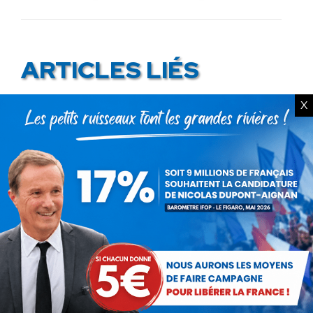
suivant
:
ARTICLES LIÉS
X
Communiqué : La protection
de nos enfants se joue sur le
terrain !
22 juillet 2026
Communiqué : Corse,
l’engrenage d’une France
fragmentée
26 juin 2026
En ce 18 juin, le meilleur
hommage : libérer à nouveau la