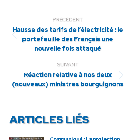
PRÉCÉDENT
Hausse des tarifs de l’électricité : le
Article
portefeuille des Français une
précédent
nouvelle fois attaqué
:
SUIVANT
Réaction relative à nos deux
Article
(nouveaux) ministres bourguignons
suivant
:
ARTICLES LIÉS
Communiqué : La protection