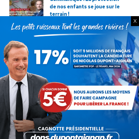
de nos enfants se joue sur le
terrain !
X
22 juillet 2026
Communiqué : Corse,
l’engrenage d’une France
fragmentée
26 juin 2026
En ce 18 juin, le meilleur
hommage : libérer à nouveau la
France !
18 juin 2026
Macron veut tuer notre
élevage !
12 décembre 2025