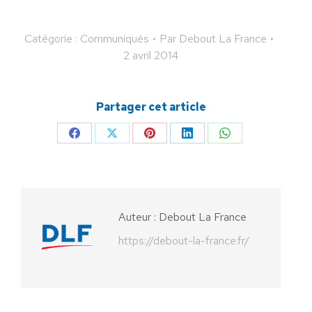
Catégorie :
Communiqués
Par
Debout La France
2 avril 2014
Partager cet article
Partager
Partager
Partager
Partager
Partager
sur
sur
sur
sur
sur
Facebook
X
Pinterest
LinkedIn
WhatsApp
Auteur :
Debout La France
https://debout-la-france.fr/