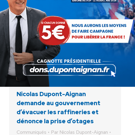
Nicolas Dupont-Aignan
demande au gouvernement
d’évacuer les raffineries et
dénonce la prise d’otages
Communiqués
Par
Nicolas Dupont-Aignan