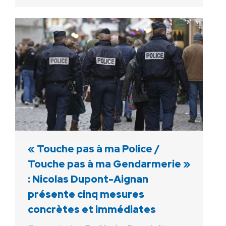
« Touche pas à ma Police /
Touche pas à ma Gendarmerie »
: Nicolas Dupont-Aignan
présente cinq mesures
concrètes et immédiates