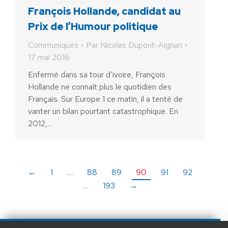
François Hollande, candidat au
Prix de l’Humour politique
Communiqués
Par
Nicolas Dupont-Aignan
17 mai 2016
Enfermé dans sa tour d’ivoire, François
Hollande ne connaît plus le quotidien des
Français. Sur Europe 1 ce matin, il a tenté de
vanter un bilan pourtant catastrophique. En
2012,…
←
1
…
88
89
90
91
92
…
193
→
AIDEZ NOUS À
LIBÉRER LA FRANCE
JE FAIS UN DON À DLF