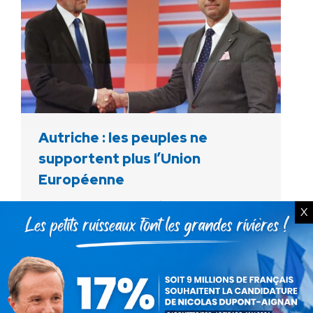
Autriche : les peuples ne
supportent plus l’Union
Européenne
Communiqués
Par
Nicolas Dupont-Aignan
X
23 mai 2016
Même si le candidat écologiste l’a emporté
d’un cheveu, le résultat de l’élection
présidentielle autrichienne révèle aujourd’hui la
profonde rupture entre les peuples et l’Union
Européenne. Une fois de plus,…