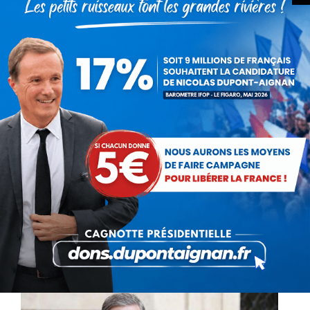
La France en deuil de Notre-
Dame-de-Paris
Communiqués
Par
Nicolas Dupont-Aignan
15 avril 2019
Avec l’ensemble des Français, j’ai assisté,
impuissant et pétrifié, à l’incendie effroyable
qui a dévasté la Cathédrale de Notre-Dame-
de-Paris. Comme tous nos compatriotes, j’ai
les larmes aux yeux devant ces…