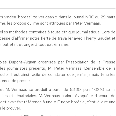
ners vinden ‘boreaal’ te ver gaan » dans le journal NRC du 29 mars
orme, les propos qui me sont attribués par Peter Vermaas.
elles méthodes contraires à toute éthique journalistique. Lors de
se d’affirmer notre fierté de travailler avec Thierry Baudet et
ombat était étranger à tout extrémisme.
olas Dupont-Aignan organisée par l’Association de la Presse
es journalistes présents, M. Peter Vermaas. L’ensemble de la
o. Il est ainsi facile de constater que je n’ai jamais tenu les
férence de presse.
t M. Vermaas se produit à partir de 53.30, puis 1.02.10 sur la
iales et sénatoriales. M. Vermaas a alors évoqué le discours de
det avait fait référence à une « Europe boréale, c’est-à-dire une
 le prouver.