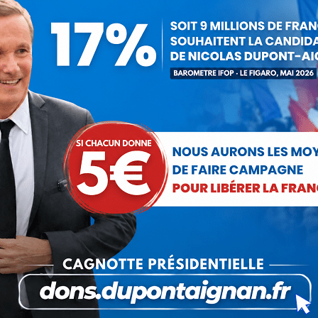
projet d’Europe des Nations que nous défendions avec Thierry
latins et les Grecs. »
si je savais que l’expression « Europe Boréale » avait été
 président du Front National avec lequel DLF n’a jamais travaillé
’extrême droite en France.
yé dans ses innombrables provocations. J’ai précisé que «
Jean-
ise, savait très bien qu’il faisait référence aux théories du
, entre la thèse abordée par Jean-Marie Le Pen et Thierry Baudet.
Baudet ne pouvait être soupçonné d’avoir des liens idéologiques
Thierry Baudet aurait cité Baudelaire pour justifier l’emploi du
ue j’ignorais si Baudelaire avait écrit un poème avec ce mot.
é d’un tissu de mensonges !