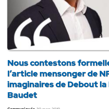
Nous contestons formelle
l’article mensonger de N
imaginaires de Debout la
Baudet