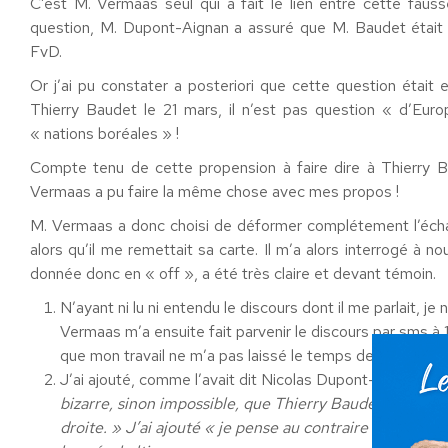
C’est M. Vermaas seul qui a fait le lien entre cette fauss
question, M. Dupont-Aignan a assuré que M. Baudet était ét
FvD.
Or j’ai pu constater a posteriori que cette question étai
Thierry Baudet le 21 mars, il n’est pas question « d’Eu
« nations boréales » !
Compte tenu de cette propension à faire dire à Thierry B
Vermaas a pu faire la même chose avec mes propos !
M. Vermaas a donc choisi de déformer complétement l’échan
alors qu’il me remettait sa carte. Il m’a alors interrogé à
donnée donc en « off », a été très claire et devant témoin.
N’ayant ni lu ni entendu le discours dont il me parlait, 
Vermaas m’a ensuite fait parvenir le discours par sms à 1
que mon travail ne m’a pas laissé le temps de le lire.
J’ai ajouté, comme l’avait dit Nicolas Dupont-Aignan lor
bizarre, sinon impossible, que Thierry Baudet utilise
droite. » J’ai ajouté « je pense au contraire qu’il dev