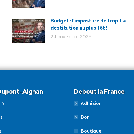
Budget : l’imposture de trop. La
destitution au plus tôt !
24 novembre 2025
 Dupont-Aignan
Debout la France
l ?
Adhésion
es
Don
s
Boutique