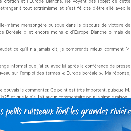
e citation et l’Europe Blanche. Ne voyant pas l’objet de cette
ranger à tout extrémisme et s’est félicité d’être allié avec le
t elle-même mensongère puisque dans le discours de victoire de
rope Boréale » et encore moins « d’Europe Blanche » mais de
audet ce qu’il n’a jamais dit, je comprends mieux comment M.
ge informel que j’ai eu avec lui après la conférence de presse
 nouveau sur l’emploi des termes « Europe boréale ». Ma réponse,
je ne pouvais le commenter. Ce point est très important, puisque M.
1h25 et que je n’ai fait aucun commentaire pour la simple raison
s de la conférence de presse, qu’il était à mes yeux «
très
 les mots « Europe boréale » comme une référence à l’extrême-
ait sans doute parler de l’Europe du Nord ou de l’Europe