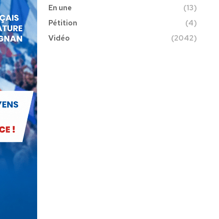
En une
(13)
Pétition
(4)
Vidéo
(2042)