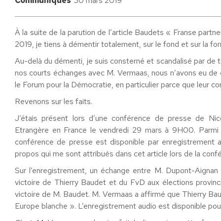
Communiqués
30 mars 2019
À la suite de la parution de l’article Baudets « Franse part
2019, je tiens à démentir totalement, sur le fond et sur la f
Au-delà du démenti, je suis consterné et scandalisé par de t
nos courts échanges avec M. Vermaas, nous n’avons eu de ces
le Forum pour la Démocratie, en particulier parce que leur c
Revenons sur les faits.
J’étais présent lors d’une conférence de presse de Nic
Etrangère en France le vendredi 29 mars à 9H00. Parmi l
conférence de presse est disponible par enregistrement audi
propos qui me sont attribués dans cet article lors de la con
Sur l’enregistrement, un échange entre M. Dupont-Aignan e
victoire de Thierry Baudet et du FvD aux élections provinc
victoire de M. Baudet. M. Vermaas a affirmé que Thierry Bau
Europe blanche ». L’enregistrement audio est disponible pour