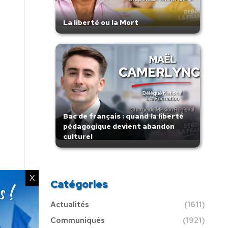
La liberté ou la Mort
Bac de français : quand la liberté
pédagogique devient abandon
culturel
X
Catégories
Actualités
(1611)
Communiqués
(1921)