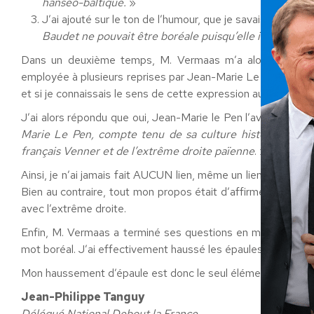
hanséo-baltique.
»
J’ai ajouté sur le ton de l’humour, que je savais que
« le 
Baudet ne pouvait être boréale puisqu’elle incluait les 
Dans un deuxième temps, M. Vermaas m’a alors demandé 
employée à plusieurs reprises par Jean-Marie Le Pen, ancien
et si je connaissais le sens de cette expression au sein de l
J’ai alors répondu que oui, Jean-Marie le Pen l’avait emplo
Marie Le Pen, compte tenu de sa culture historique frança
français Venner et de l’extrême droite païenne
. »
Ainsi, je n’ai jamais fait AUCUN lien, même un lien indirect
Bien au contraire, tout mon propos était d’affirmer que M. 
avec l’extrême droite.
Enfin, M. Vermaas a terminé ses questions en me disant que 
mot boréal. J’ai effectivement haussé les épaules en disant q
Mon haussement d’épaule est donc le seul élément de vérit
Jean-Philippe Tanguy
Délégué National Debout la France