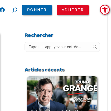
Ouv
DONNER
ADHÉRER
Recherche
:
Rechercher
Recherche
:
Articles récents