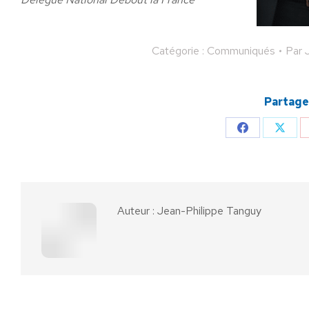
Catégorie :
Communiqués
Par
Partager
Partager
Parta
sur
sur
Facebook
X
Auteur :
Jean-Philippe Tanguy