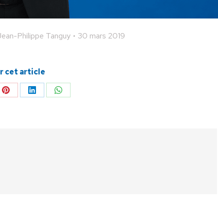
Jean-Philippe Tanguy
30 mars 2019
 cet article
ger
Partager
Partager
Partager
sur
sur
sur
Pinterest
LinkedIn
WhatsApp