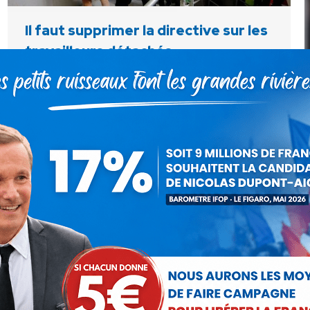
Il faut supprimer la directive sur les
travailleurs détachés
Communiqués
Par
Debout La France
27 octobre 2014
François Rebsamen va décidément de découverte
en découverte. En prenant connaissance l’autre jour
des dernières statistiques du chômage, le ministre
du Travail avait pris conscience de l’ampleur d’un
phénomène dont…