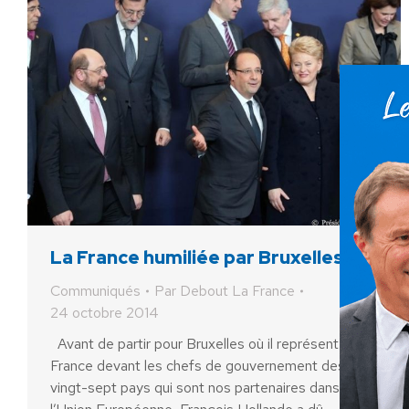
La France humiliée par Bruxelles
Communiqués
Par
Debout La France
24 octobre 2014
Avant de partir pour Bruxelles où il représentera la
France devant les chefs de gouvernement des
vingt-sept pays qui sont nos partenaires dans