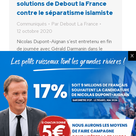
solutions de Debout la France
contre le séparatisme islamiste
Communiqués
Par
Debout La France
12 octobre 2020
Nicolas Dupont-Aignan s’est entretenu en fin
de journée avec Gérald Darmanin dans le
X
cadre des consultations que le Ministre mène
avec l’ensemble des forces politiques
représentées au Parlement. Il s’est…