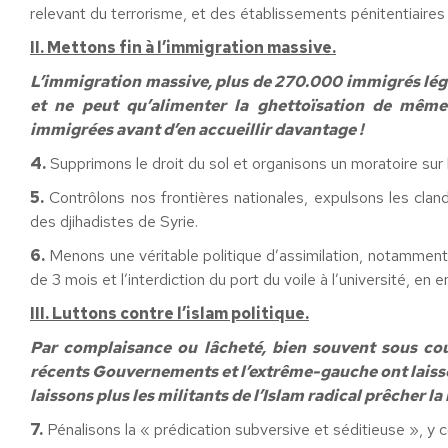
relevant du terrorisme, et des établissements pénitentiaires
II. Mettons fin à l’immigration massive.
L’immigration massive, plus de 270.000 immigrés léga
et ne peut qu’alimenter la ghettoïsation de mêm
immigrées avant d’en accueillir davantage !
4.
Supprimons le droit du sol et organisons un moratoire sur 
5.
Contrôlons nos frontières nationales, expulsons les cland
des djihadistes de Syrie.
6.
Menons une véritable politique d’assimilation, notamment p
de 3 mois et l’interdiction du port du voile à l’université, en 
III. Luttons contre l’islam politique.
Par complaisance ou lâcheté, bien souvent sous couv
récents Gouvernements et l’extrême-gauche ont laissé
laissons plus les militants de l’Islam radical prêcher l
7.
Pénalisons la « prédication subversive et séditieuse », y 