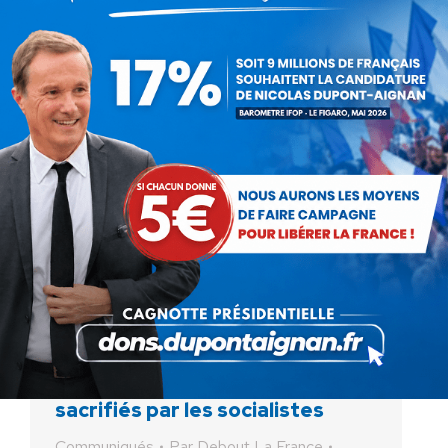
saurait se passer d'un…
Réforme des retraites : les
jeunes une nouvelle fois
sacrifiés par les socialistes
Communiqués
Par
Debout La France