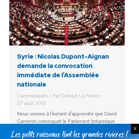
Syrie : Nicolas Dupont-Aignan
demande la convocation
immédiate de l’Assemblée
nationale
Communiqués
Par
Debout La France
27 août 2013
Nous venons à l'instant d'apprendre que David
Cameron convoquait le Parlement britannique
X
pour une session extraordinaire ce jeudi.
François Hollande doit en faire autant. Il ne