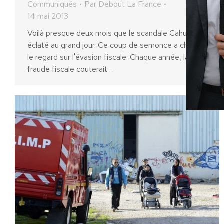
Communiqués
Par
Debout La France
14 mai 2013
Voilà presque deux mois que le scandale Cahuzac a
éclaté au grand jour. Ce coup de semonce a changé
le regard sur l'évasion fiscale. Chaque année, la
fraude fiscale couterait…