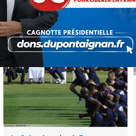
Les chiffres sont cruels mais ils ne mentent pas.
Les statistiques publiées ce matin par l'Insee en
font encore la démonstration. Ils prouvent par A+B
l'incompétence des socialistes. Une nouvelle…