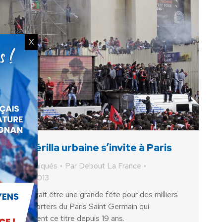
X
La guérilla urbaine s’invite à Paris
Communiqués
Par
Debout La France
14 mai 2013
Cela devait être une grande fête pour des milliers
de supporters du Paris Saint Germain qui
attendaient ce titre depuis 19 ans.