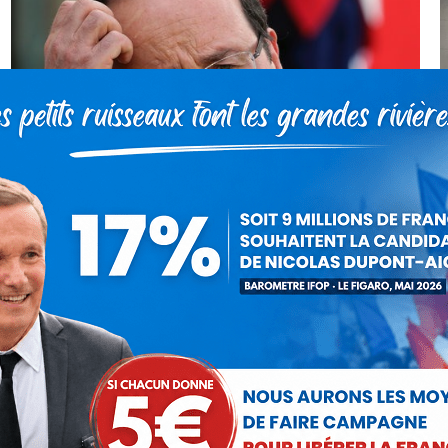
L’incompétence des socialistes par
A+B
Communiqués
Par
Debout La France
15 mai 2013