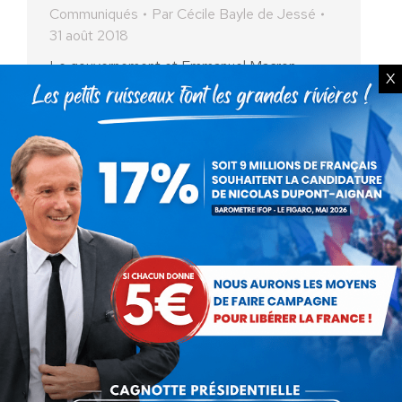
Communiqués
Par
Cécile Bayle de Jessé
31 août 2018
Le gouvernement et Emmanuel Macron
X
commence à paniquer devant les nombreuses
incohérences et injustices du prélèvement sur
les salaires de l’impôt sur le revenu.
L’objection faite par les « pro-prélèvement à…
Bien-être animal : Debout La
France dénonce l’hypocrisie et