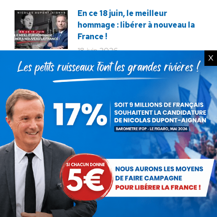
En ce 18 juin, le meilleur
hommage : libérer à nouveau la
France !
18 juin 2026
X
Macron veut tuer notre
élevage !
12 décembre 2025
Service militaire : à quand des
mesures sérieuses et
réalistes ?
28 novembre 2025
Budget : l’imposture de trop.
La destitution au plus tôt !
24 novembre 2025