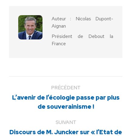
Facebook
X
Pinterest
LinkedIn
WhatsApp
Auteur :
Nicolas Dupont-
Aignan
Président de Debout la
France
PRÉCÉDENT
L’avenir de l’écologie passe par plus
Article
de souverainisme !
précédent
:
SUIVANT
Discours de M. Juncker sur « l’Etat de