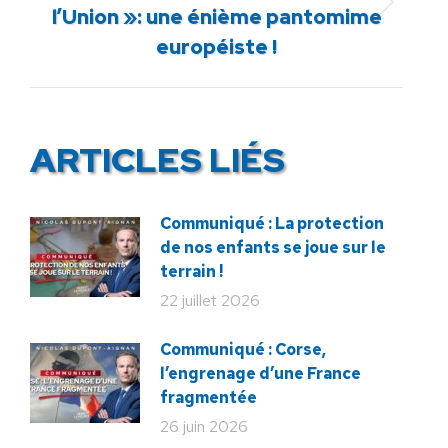
Article
l’Union »: une énième pantomime
suivant
européiste !
:
ARTICLES LIÉS
Communiqué : La protection
de nos enfants se joue sur le
terrain !
22 juillet 2026
Communiqué : Corse,
l’engrenage d’une France
fragmentée
26 juin 2026