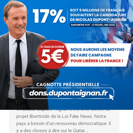
Loi Fake News : Damien
Lempereur invité de Russia
Today
Vidéo
Par
Damien Lempereur
5 septembre 2018
« Nicolas Dupont-Aignan s’est levé contre ce
projet liberticide de la Loi Fake News. Notre
pays a besoin d’un renouveau démocratique. Il
y a des choses à dire sur le Qatar…