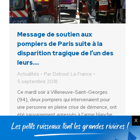
Message de soutien aux
pompiers de Paris suite à la
disparition tragique de l’un des
leurs….
Actualités
Par
Debout La France
5 septembre 2018
Ce mardi soir à Villeneuve-Saint-Georges
(94), deux pompiers qui intervenaient pour
une personne en pleine crise de démence, ont
été sauvagement agressés à l’arme blanche.
X
Malheureusement, nous déplorons un mort…