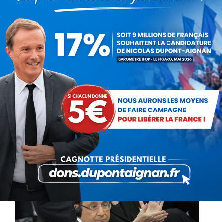
de la santé
Communiqués
Par
Debout La France
20 décembre 2013
L'Autorité de la concurrence a rendu hier un
avis favorable à la vente de médicaments
sans prescription dans les grandes surfaces.
Quelle hypocrisie! Le principal motif de cette
affaire est…