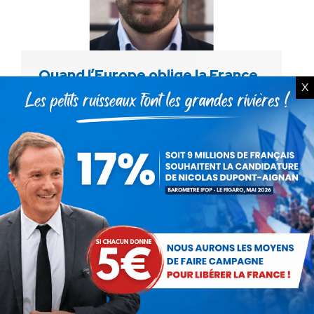
Quand l’Europe oblige la France
X
à garder les terroristes
Communiqués
Par
Damien Lempereur
5 février 2018
La Cour européenne dite des droits de
l’homme vient de condamner la France pour
avoir renvoyé un terroriste islamiste dans son
Algérie natale. Oui, selon
les « juges » européens, c’est la France qui…