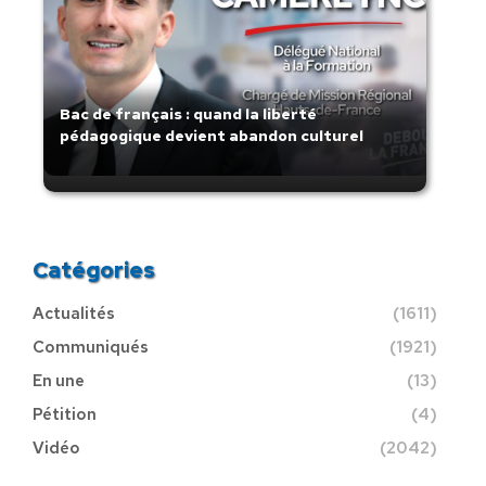
Bac de français : quand la liberté
pédagogique devient abandon culturel
Catégories
Actualités
(1611)
Communiqués
(1921)
En une
(13)
Pétition
(4)
Vidéo
(2042)