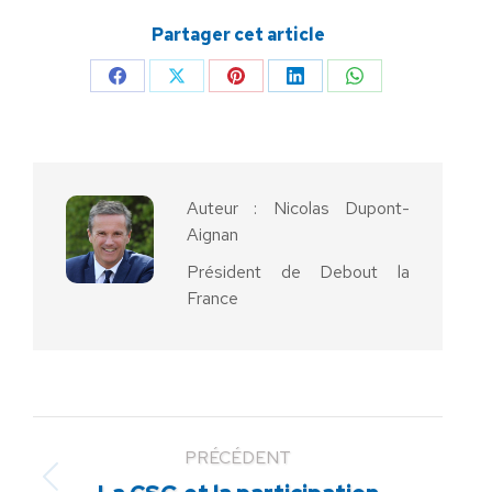
Partager cet article
Partager
Partager
Partager
Partager
Partager
sur
sur
sur
sur
sur
Facebook
X
Pinterest
LinkedIn
WhatsApp
Auteur :
Nicolas Dupont-
Aignan
Président de Debout la
France
PRÉCÉDENT
Article