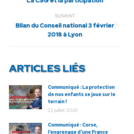
La CSG et la participation
précédent
:
SUIVANT
Bilan du Conseil national 3 février
Article
2018 à Lyon
suivant
:
ARTICLES LIÉS
Communiqué : La protection
de nos enfants se joue sur le
terrain !
22 juillet 2026
Communiqué : Corse,
l’engrenage d’une France