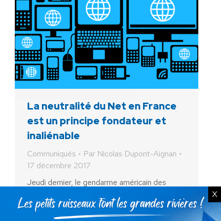
La neutralité du Net en France
est un principe fondateur et
inaliénable
Communiqués
Par
Nicolas Dupont-Aignan
17 décembre 2017
Jeudi dernier, le gendarme américain des
télécommunications (FCC) a décidé d’abroger
X
le principe de la neutralité du Net, selon lequel
les données du Net qui circulent doivent