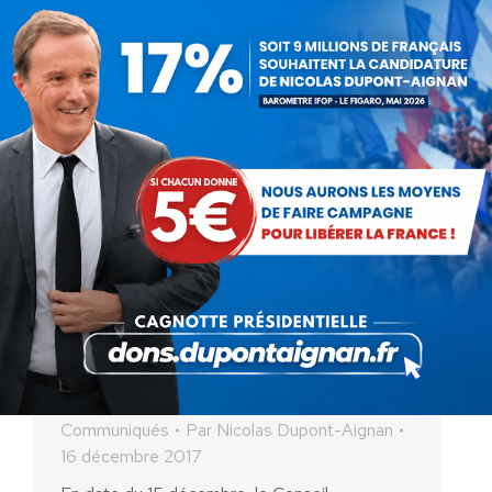
toutes être traitées de…
Sites djihadistes : Nicolas
Dupont-Aignan déplore la
décision du Conseil
constitutionnel
Communiqués
Par
Nicolas Dupont-Aignan
16 décembre 2017