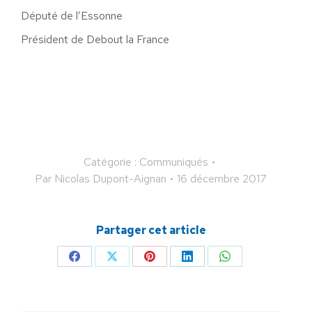
Député de l’Essonne
Président de Debout la France
Catégorie :
Communiqués
Par
Nicolas Dupont-Aignan
16 décembre 2017
Partager cet article
Partager
Partager
Partager
Partager
Partager
sur
sur
sur
sur
sur
Facebook
X
Pinterest
LinkedIn
WhatsApp