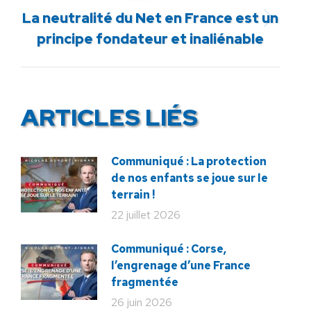
La neutralité du Net en France est un
Article
principe fondateur et inaliénable
suivant
:
ARTICLES LIÉS
Communiqué : La protection
de nos enfants se joue sur le
terrain !
22 juillet 2026
Communiqué : Corse,
l’engrenage d’une France
fragmentée
26 juin 2026