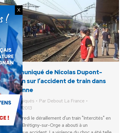
X
Communiqué de Nicolas Dupont-
Aignan sur l’accident de train dans
l’Essonne
Communiqués
Par
Debout La France
12 juillet 2013
Ce vendredi le déraillement d'un train "Intercités" en
gare de Brétigny-sur-Orge a abouti à un
dramatique accident. La violence du choc a été telle