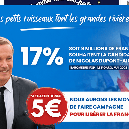
François Hollande le nouveau
marchand de sable
Communiqués
Par
Debout La France