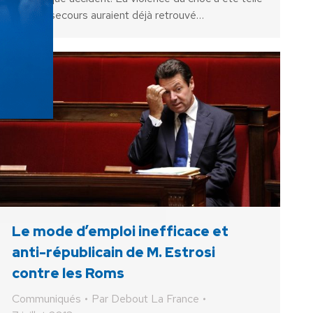
que les secours auraient déjà retrouvé…
Le mode d’emploi inefficace et
anti-républicain de M. Estrosi
contre les Roms
Communiqués
Par
Debout La France