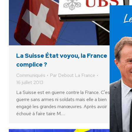
La Suisse État voyou, la France
complice ?
Communiqués
Par
Debout La France
16 juillet 2013
La Suisse est en guerre contre la France. C'est une
guerre sans armes ni soldats mais elle a bien
engagé les grandes manœuvres. Après avoir
échoué à faire taire M.…