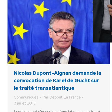
Nicolas Dupont-Aignan demande la
convocation de Karel de Gucht sur
le traité transatlantique
Communiqués
Par
Debout La France
8 juillet 2013
Lundi doivent s'ouvrir les négociations sur le traité