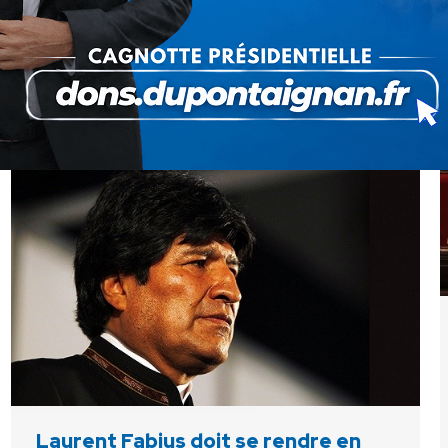
14 juillet 2013
Dans son intervention du 14 juillet François Hollande
a voulu rassurer les Français. Il est devenu le temps
d'une émission le nouveau marchand de sable de
notre enfance : bonne…
Laurent Fabius doit se rendre en