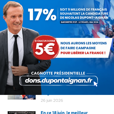
arme : la peur »
suivant
:
ARTICLES LIÉS
Communiqué : La protection
de nos enfants se joue sur le
terrain !
22 juillet 2026
Communiqué : Corse,
l’engrenage d’une France
fragmentée
26 juin 2026
En ce 18 juin, le meilleur