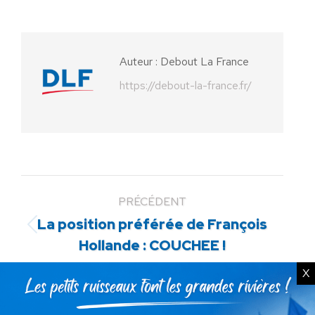
sur
sur
sur
sur
sur
Facebook
X
Pinterest
LinkedIn
WhatsApp
Auteur :
Debout La France
https://debout-la-france.fr/
PRÉCÉDENT
La position préférée de François
Article
Hollande : COUCHEE !
précédent
:
X
SUIVANT
« Les euro-béats n’ont plus qu’une
Article