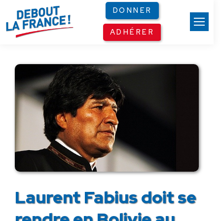
Panneau de gestion des cookies
DONNER
ADHÉRER
Laurent Fabius doit se
rendre en Bolivie au