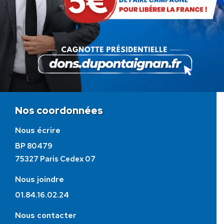
Stop au racket des péages
Article
autoroutiers !
suivant
:
Nos coordonnées
Nous écrire
BP 80479
75327 Paris Cedex 07
Nous joindre
01.84.16.02.24
Nous contacter