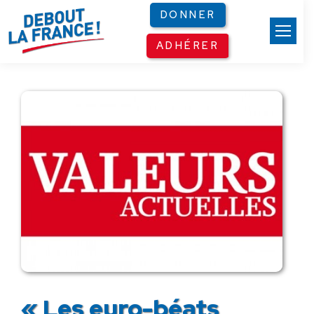
Panneau de gestion des cookies
DONNER
ADHÉRER
« Les euro-béats