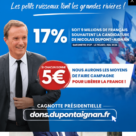
X
la « Marche de la colère » des
forces de l’ordre !
Communiqués
Par
Nicolas Dupont-Aignan
2 octobre 2019
En ce jour de mobilisation inédite de nos
forces de l’ordre, Nicolas Dupont-Aignan et
Debout La France tiennent à leur apporter
tout leur soutien et leur admiration. La vague
de…