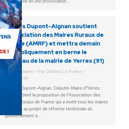
plaisanterie et une provocation…
Nicolas Dupont-Aignan soutient
l’Association des Maires Ruraux de
France (AMRF) et mettra demain
symboliquement en berne le
drapeau de la mairie de Yerres (91)
Communiqués
Par
Debout La France
17 juin 2014
Nicolas Dupont-Aignan, Député-Maire d'Yerres
(91), soutient la proposition de l'Association des
Maires Ruraux de France qui a invité tous les maires
opposés au projet de réforme territoriale du
gouvernement à…