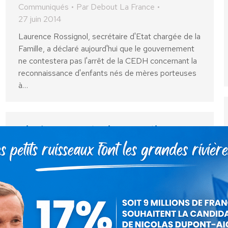
Communiqués
Par
Debout La France
27 juin 2014
Laurence Rossignol, secrétaire d'Etat chargée de la
Famille, a déclaré aujourd'hui que le gouvernement
ne contestera pas l'arrêt de la CEDH concernant la
reconnaissance d'enfants nés de mères porteuses
à…
Nicolas Dupont-Aignan estime que
la notation plus « bienveillante »
prônée par Benoit Hamon est
contraire à l’intérêt des élèves
Communiqués
Par
Debout La France
24 juin 2014
Le Ministre de l'Education nationale, Benoît Hamon,