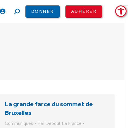
Ouv
DONNER
ADHÉRER
Recherche
:
La grande farce du sommet de
Bruxelles
Communiqués
Par
Debout La France