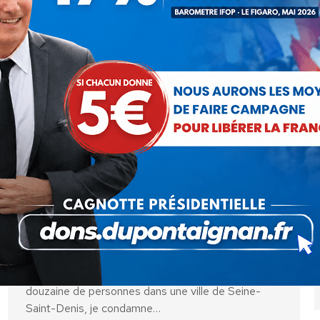
lance aujourd’hui une "conférence nationale sur
l'évaluation des élèves", espérant parvenir d'ici à
décembre à un "consensus" sur une notation plus
"bienveillante". Cette…
Nicolas Dupont-Aignan dénonce le
lynchage d’un jeune Rom et déplore
la loi de la jungle qui s’applique en
France
Communiqués
Par
Debout La France
17 juin 2014
Alors qu’un adolescent rom se trouve entre la vie et
la mort après avoir été roué de coups par une
douzaine de personnes dans une ville de Seine-
Saint-Denis, je condamne…