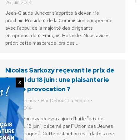
26 juin 2014
Jean-Claude Juncker s’apprête à devenir le
prochain Président de la Commission européenne
avec l’appui de la majorité des dirigeants
européens, dont François Hollande. Nous avions
prédit cette mascarade lors des…
Nicolas Sarkozy reçevant le prix de
l’appel du 18 juin : une plaisanterie
X
ou une provocation ?
Communiqués
Par
Debout La France
25 juin 2014
Nicolas Sarkozy recevra aujourd’hui le "prix de
l'appel du 18 juin", décerné par l'"Union des Jeunes
pour le Progrès". Cette distinction est à la fois une