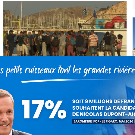
Patrick Guiol – Bien mal inspiré,
monsieur Bruno Le Roux !
Communiqués
Par
Debout La France
22 novembre 2015
Bruno Le Roux, » patron » du groupe socialiste à
l’Assemblée, a cru devoir s’en prendre à Nicolas