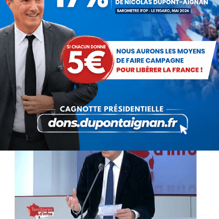
définitive de Schengen
Communiqués
Par
Nicolas Dupont-Aignan
23 novembre 2015
Un douanier a trouvé la mort ce lundi matin lors
d’une intervention dans le quartier Saint-Jean-
du-Var à Toulon (Var). Un homme surveillé par
le service des Douanes aurait ouvert le…