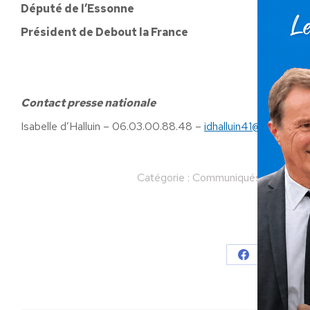
Député de l’Essonne
Président de Debout la France
Contact presse nationale
Isabelle d’Halluin – 06.03.00.88.48 –
idhalluin41@gmail.com
Catégorie :
Communiqués
Par
Nic
Partager
Partager
Parta
sur
sur
Facebook
X