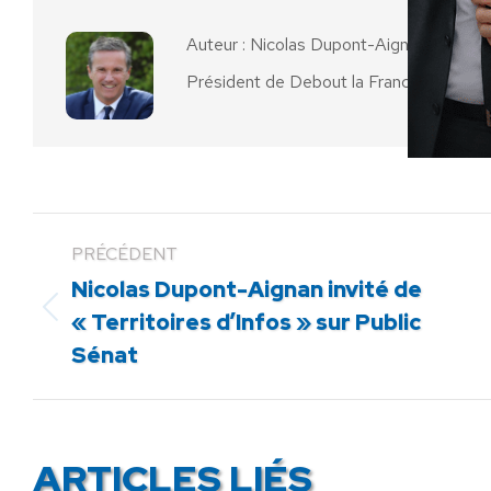
Auteur :
Nicolas Dupont-Aignan
Président de Debout la France
PRÉCÉDENT
Nicolas Dupont-Aignan invité de
Article
« Territoires d’Infos » sur Public
précédent
Sénat
:
ARTICLES LIÉS