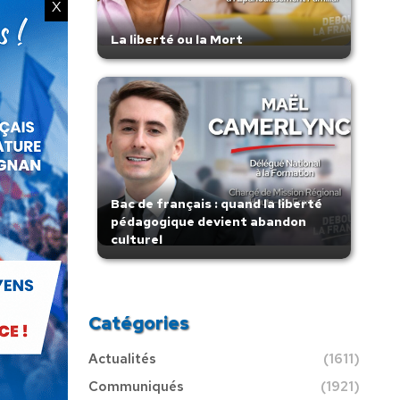
X
La liberté ou la Mort
Bac de français : quand la liberté
pédagogique devient abandon
culturel
Catégories
Actualités
(1611)
Communiqués
(1921)