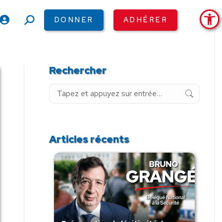
Ouv
DONNER
ADHÉRER
Recherche
:
Rechercher
Recherche
:
Articles récents