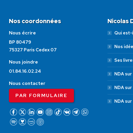
Nos coordonnées
Nicolas
Nous écrire
Qui est-i
BP 80479
Nos idé
75327 Paris Cedex 07
Ses livre
Nous joindre
01.84.16.02.24
NDA sur 
Nous contacter
NDA sur
PAR FORMULAIRE
NDA sur