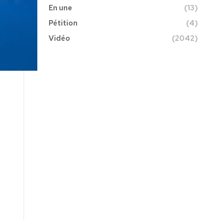
En une
(13)
Pétition
(4)
Vidéo
(2042)