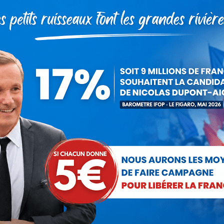
olas Dupont-Aignan
23 novembre 2015
 cet article
ger
Partager
Partager
Partager
sur
sur
sur
Pinterest
LinkedIn
WhatsApp