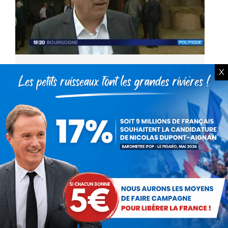
Nicolas Dupont-Aignan en
X
déplacement en Bourgogne
Vidéo
Par
Debout La France
15 avril 2016
Le vendredi 15 avril 2016, Nicolas Dupont-
Aignan président de Debout la France, député
de l’ Essonne et candidat à l’élection
présidentielle de 2017 était en déplacement
en Saône-et-Loire. Reportage du…