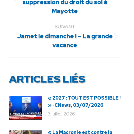
Article
suppression du droit du sol à
précédent
Mayotte
:
SUIVANT
Jamet le dimanche ! – La grande
Article
vacance
suivant
:
ARTICLES LIÉS
« 2027 : TOUT EST POSSIBLE !
» · CNews, 03/07/2026
3 juillet 2026
« La Macronie est contre la