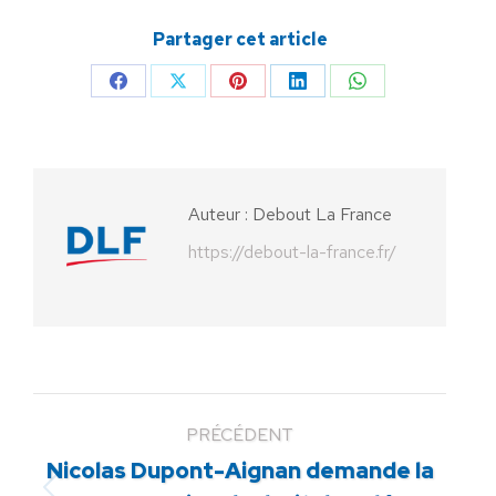
Partager cet article
Partager
Partager
Partager
Partager
Partager
sur
sur
sur
sur
sur
Facebook
X
Pinterest
LinkedIn
WhatsApp
Auteur :
Debout La France
https://debout-la-france.fr/
PRÉCÉDENT
Nicolas Dupont-Aignan demande la