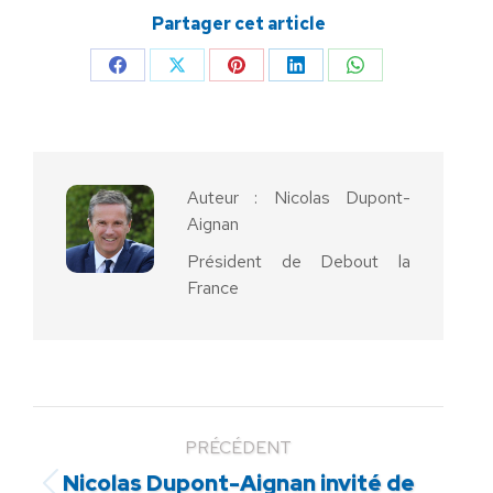
Partager cet article
Partager
Partager
Partager
Partager
Partager
sur
sur
sur
sur
sur
Facebook
X
Pinterest
LinkedIn
WhatsApp
Auteur :
Nicolas Dupont-
Aignan
Président de Debout la
France
PRÉCÉDENT
Nicolas Dupont-Aignan invité de