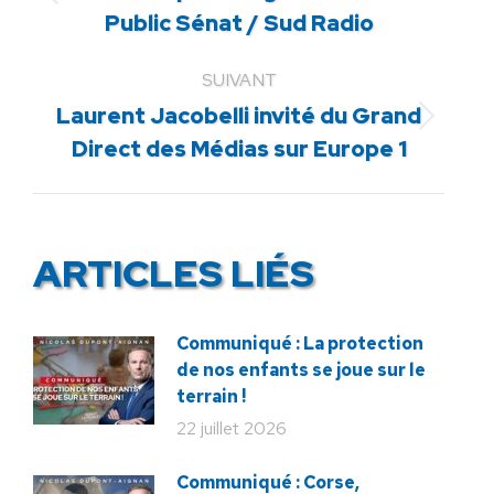
Article
Public Sénat / Sud Radio
précédent
:
SUIVANT
Laurent Jacobelli invité du Grand
Article
Direct des Médias sur Europe 1
suivant
:
ARTICLES LIÉS
Communiqué : La protection
de nos enfants se joue sur le
terrain !
22 juillet 2026
Communiqué : Corse,